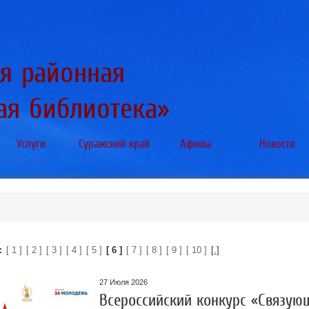
я районная
ая библиотека»
Услуги
Суражский край
Афиша
Новости
:
[ 1 ]
[ 2 ]
[ 3 ]
[ 4 ]
[ 5 ]
[ 6 ]
[ 7 ]
[ 8 ]
[ 9 ]
[ 10 ]
[.]
27 Июля 2026
Всероссийский конкурс «Связую