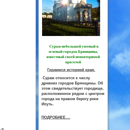
Сураж-небольшой уютный и
зеленый городок Брянщины,
известный своей неповторимой
красотой
Гордимся историей края.
Сураж относится к числу
древних городов Брянщины. Об
этом свидетельствует городище,
расположенное рядом с центром
города на правом берегу реки
Ипуть.
ПОДРОБНЕЕ....