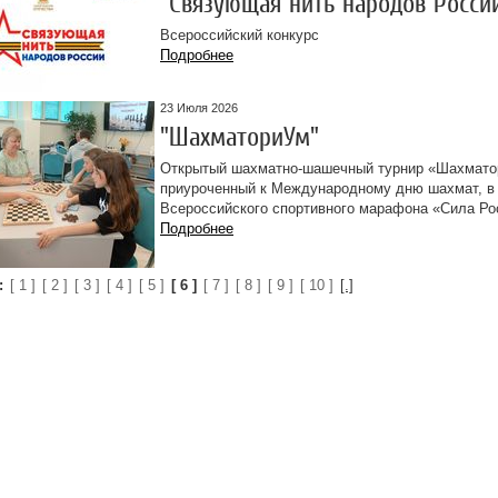
"Связующая нить народов Росси
Всероссийский конкурс
Подробнее
23 Июля 2026
"ШахматориУм"
Открытый шахматно-шашечный турнир «Шахмато
приуроченный к Международному дню шахмат, в
Всероссийского спортивного марафона «Сила Ро
Подробнее
:
[ 1 ]
[ 2 ]
[ 3 ]
[ 4 ]
[ 5 ]
[ 6 ]
[ 7 ]
[ 8 ]
[ 9 ]
[ 10 ]
[.]