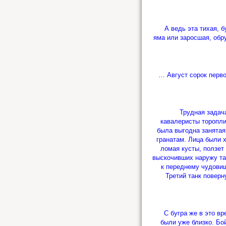
А ведь эта тихая, бу
яма или заросшая, обр
… Август сорок первог
Трудная задача 
кавалеристы торопли
была выгодна занятая
гранатам. Лица были 
ломая кусты, ползет
выскочивших наружу та
к переднему чудовищ
Третий танк поверн
С бугра же в это вр
были уже близко. Бо