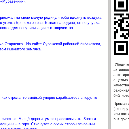
 «Муравейник».
риезжал на свою малую родину, чтобы вдохнуть воздуха
уголка Брянского края. Бывая на родине, он не упускал
ногое для популяризации его творчества.
а Старченко. На сайте Суражской районной библиотеки,
вом именитого земляка.
Убедите
активное
анкетиро
с целью
качеств
районна
библиот
ак стрела, то змейкой упорно карабкаетесь в гору, то
Прямая 
(скопиру
или нажм
к счастью. А ещё дороги умеют рассказывать. Знаю я
bus.gov.r
 лощины – в гору. Стиснутая с обеих сторон вековыми