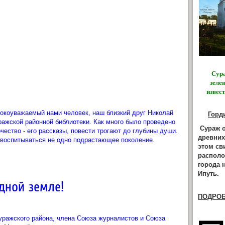
Сур
зеле
извес
бокоуважаемый нами человек, наш близкий друг Николай
Горд
ражской районной библиотеки. Как много было проведено
Сураж 
ество - его рассказы, повести трогают до глубины души.
древних
 воспитываться не одно подрастающее поколение.
этом св
располо
города 
Ипуть.
дной земле!
ПОДРОБН
уражского района, члена Союза журналистов и Союза