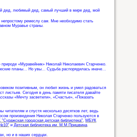
ой дед, любимый дед, самый лучший в мире дед, мой
у непростому ремеслу сам. Мне необходимо стать
авном Муравье страны.
 о природе «Муравейник» Николай Николаевич Старченко.
ворческие планы… Но увы… Судьба распорядилась иначе…
ловеком позитивным, он любил жизнь и умел радоваться
ест листьев. Сегодня в день памяти писателя давайте
ассказы «Мечту засветили», «Счастье», «Показать
ы читателям и спустя несколько десятков лет, ведь
росом произведения Николая Старченко пользуются в
"Суражская городская детская библиотека"
,
МБУК
 №10"
и
Детская библиотека им. М.М.Пришвина
.
х, но и в наших сердцах.