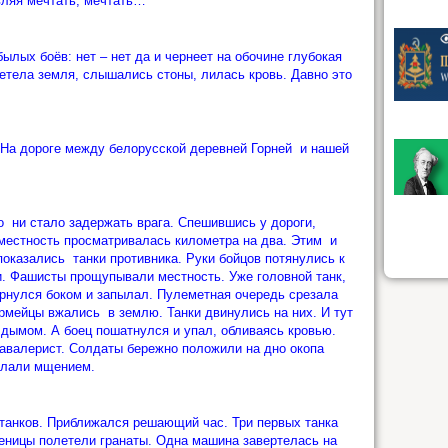
вляя мечтать, мечтать…
лых боёв: нет – нет да и чернеет на обочине глубокая
етела земля, слышались стоны, лилась кровь. Давно это
 На дороге между белорусской деревней Горней и нашей
 ни стало задержать врага. Спешившись у дороги,
 местность просматривалась километра на два. Этим и
показались танки противника. Руки бойцов потянулись к
и. Фашисты прощупывали местность. Уже головной танк,
вернулся боком и запылал. Пулеметная очередь срезала
рмейцы вжались в землю. Танки двинулись на них. И тут
 дымом. А боец пошатнулся и упал, обливаясь кровью.
 кавалерист. Солдаты бережно положили на дно окопа
ылали мщением.
х танков. Приближался решающий час. Три первых танка
сеницы полетели гранаты. Одна машина завертелась на