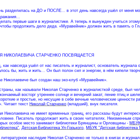
нь разделилась на ДО и ПОСЛЕ... в этот день навсегда ушёл от меня м
ражания...
делать первые шаги в журналистике. А теперь я вынужден учиться этом
чтобы продолжить дело деда. «Муравейник» должен жить в память о Гл
Я НИКОЛАЕВИЧА СТАРЧЕНКО ПОСВЯЩАЕТСЯ
, как навсегда ушёл от нас писатель и журналист, основатель журнала
залось бы, жить и жить… Он был полон сил и энергии, в нём кипели т
е Николаевиче был создан наш эко-клуб «Муравейник».
траны, как называли Николая Старченко в журналисткой среде, был че
кончаемый восторг утреннее солнце и вечерний закат, пение птиц и шел
ороткие и простые, но несущие в себе вечные человеческие ценности р
». Читает текст
Николай Старченко
(младший), внук писателя.
я Николаевича не имеет временных границ, его рассказы будут интересн
человеке. Писатель продолжает жить в своих читателях. Неизменным сп
торых особое место занимают библиотеки Брянщины и Орловщины -
МБУК 
иблиотека"
,
Детская-Библиотека Ул-Горького
,
МБУК "Детская библиотека
литературное наследие Николая Старченко не только в книгах и журнала