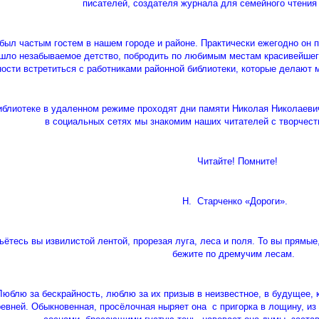
писателей, создателя журнала для семейного чтения
л частым гостем в нашем городе и районе. Практически ежегодно он п
ошло незабываемое детство, побродить по любимым местам красивейшего 
ости встретиться с работниками районной библиотеки, которые делают м
блиотеке в удаленном режиме проходят дни памяти Николая Николаевич
в социальных сетях мы знакомим наших читателей с творчест
Читайте! Помните!
Н. Старченко «Дороги».
есь вы извилистой лентой, прорезая луга, леса и поля. То вы прямые, к
бежите по дремучим лесам.
блю за бескрайность, люблю за их призыв в неизвестное, в будущее, 
ревней. Обыкновенная, просёлочная ныряет она с пригорка в лощину, из