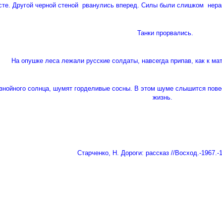
сте. Другой черной стеной рванулись вперед. Силы были слишком нера
Танки прорвались.
На опушке леса лежали русские солдаты, навсегда припав, как к мате
знойного солнца, шумят горделивые сосны. В этом шуме слышится повест
жизнь.
Старченко, Н. Дороги: рассказ //Восход.-1967.-