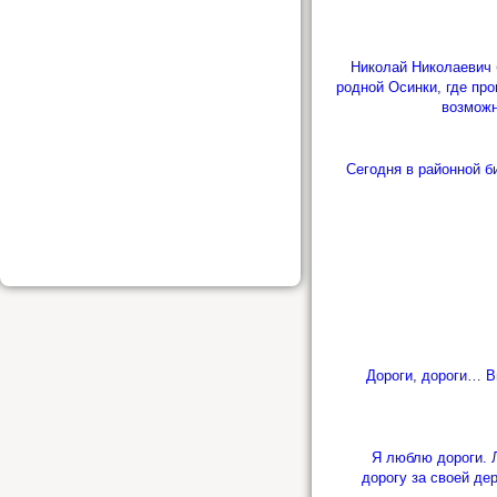
Николай Николаевич бы
родной Осинки, где пр
возможн
Сегодня в районной би
Дороги, дороги… Вьёт
Я люблю дороги. Лю
дорогу за своей де