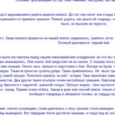
соснами, бросающими густую тень, навевает она думы, заста
дто задумавшаяся дорога видела немало. До сих пор носит она следы бы
ушившаяся от времени траншея. Помнит дорога, как рвали её снаряды, л
было, но быльём не поросло.
о. Зверствовали фашисты на нашей земле, издевались, грабили, жгли.
Осинкой разгорелся жаркий бой.
была поставлена перед нашим кавалерийским эскадроном: во что бы то
во окапывались. Они знали: бой предстоит не из легких. С опушки леса
 ими позиция. Около часа прошло в подготовке к бою. Вскоре на бугре 
хмуры. Такая встреча не сулила добра. Танки приблизились. Их было тр
 у самой опушки. Полетела граната, за ней – вторая. Танк неуклюже по
нкистов. Два других танка осыпали огнем неглубокую траншею. Красноа
у бросился с поднятой гранатой солдат. Грохнул взрыв - танк окутался
ул назад. Первая атака отбита. Зажав в руке ком лесной земли, лежал
погибшего товарища и обнажили головы, их сердца п
емя, лязгая гусеницами, снова двигалась к лесу грозная стена немецки
йцы выжидали. Вот передние почти достигли траншеи, и тогда под их гу