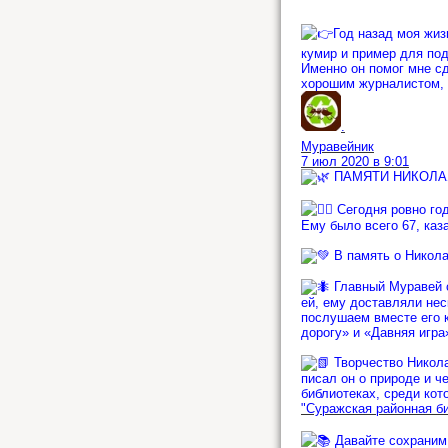
Год назад моя жиз
кумир и пример для под
Именно он помог мне с
хорошим журналистом, 
.
Муравейник
7 июл 2020 в 9:01
ПАМЯТИ НИКОЛА
Сегодня ровно год
Ему было всего 67, ка
В память о Никола
Главный Муравей с
ей, ему доставляли нес
послушаем вместе его к
дорогу» и «Давняя игра
Творчество Никола
писал он о природе и 
библиотеках, среди ко
"Суражская районная б
Давайте сохраним 