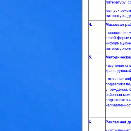
литературу, 
-выпуск реко
литературы дл
4.
Массовая раб
-проведение 
своей форме 
информационн
литературно-м
5.
Методическая
- изучение оп
краеведческой
- оказание и
поддержки пе
учреждений, 
районная меж
подготовке к
направленнос
6.
Рекламная д
- сотрудниче