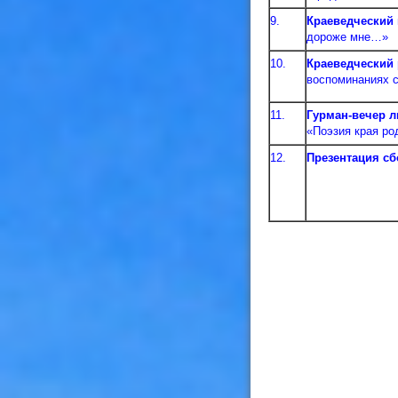
9.
Краеведческий 
дороже мне…»
10.
Краеведческий
воспоминаниях 
11.
Гурман-вечер л
«Поэзия края ро
12.
Презентация с