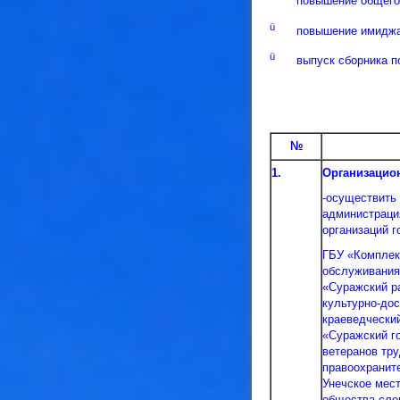
повышение общего 
ü
повышение имиджа
ü
выпуск сборника п
№
1.
Организацион
-осуществить
администраци
организаций г
ГБУ «Комплек
обслуживания
«Суражский р
культурно-до
краеведчески
«Суражский го
ветеранов тр
правоохранит
Унечское мес
общества сле