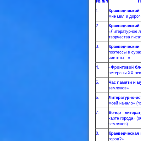
№ п/п
Н
1.
Краеведческий
мне мил и дорог
2.
Краеведческий
«Литературное л
творчества писа
3.
Краеведческий
поэтессы в сура
чистоты…»
4.
«Фронтовой бл
ветераны ХХ век
5.
Час памяти и 
земляков»
6.
Литературно-и
моей начало» (п
7.
Вечер - литера
карте города» (о
земляков)
8.
Краеведческая
город?»