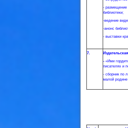
- размещение
библиотеки;
-ведение вид
-анонс библио
- выставки кр
7.
Издательская
-
«Ими гордитс
писателях и п
- сборник по
малой родине