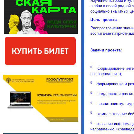
Изучение истории и ку
любви к своей родной з
социально значимых це
Цель проекта
.
Распространение знани
воспитание патриотизма
Задачи проекта:
ü
формирование интер
по краеведению);
ü
формирование и раз
ü
поддержка и разви
ü
воспитание культур
ü
комплектование биб
ü
оказание информаци
направлению «краеведе