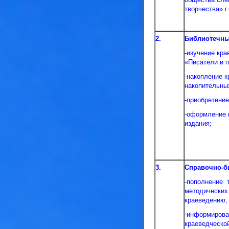
творчества» г
2.
Библиотечны
-изучение кра
«Писатели и 
-накопление 
накопительных
-приобретение
-оформление 
издания;
3.
Справочно-б
-пополнение т
методических
краеведению;
-информирова
краеведческой