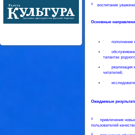
ü
воспитание уважени
Основные направлени
·
пополнение 
·
обслуживани
талантах родного
·
реализация 
читателей;
·
исследовате
Ожидаемые результат
ü
привлечение новых
пользователей качеств
ü