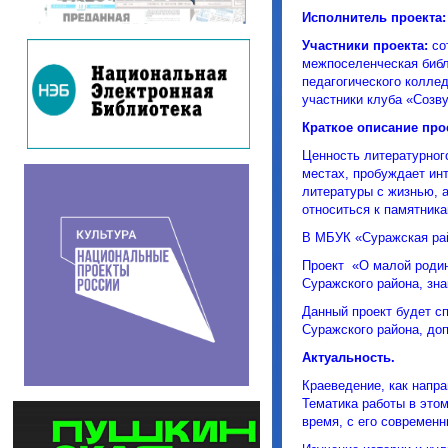
Исполнитель проекта
Участники проекта:
со
межпоселенческая библ
педагогического колле
участники клуба «Созву
Краткое описание про
Ценность литературного
местах, пробуждает инт
литературы с жизнью, 
относиться к памятника
В МБУК «Суражская ра
Проект «О малой родин
Суражского района, зн
Данный проект будет с
Суражского района, до
Актуальность.
Краеведение, как напр
Тематика работы в этом
время, с его современ