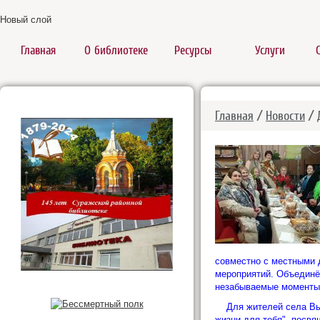
Новый слой
Главная
О библиотеке
Ресурсы
Услуги
Главная
/
Новости
/ 
совместно с местными 
мероприятий. Объединё
незабываемые моменты 
Для жителей села Выс
жизни для тебя", посв