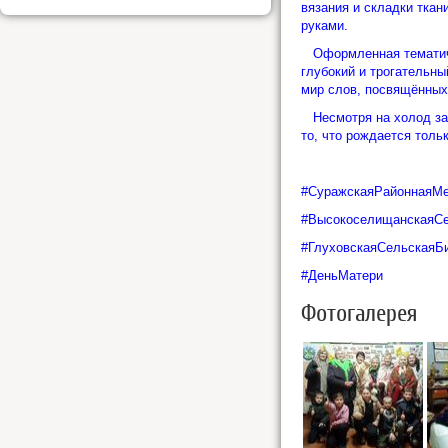
вязания и складки тка
руками.
Оформленная тематиче
глубокий и трогательны
мир слов, посвящённых
Несмотря на холод за 
то, что рождается толь
#СуражскаяРайоннаяМе
#ВысокоселищанскаяСе
#ГлуховскаяСельскаяБ
#ДеньМатери
Фотогалерея