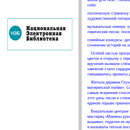
себя:
поэтическую страничку:
художественной литера
музыкальные номера: у
лирические песни, пос
семейные конкурсы: де
сочинение историй на з
Особой частью програм
цветок и открытку с п
вручения вызвали слёз
чаепитие стало сердцем
смешивались ароматы д
Жители деревни Глухов
материнской любви». С
самые искренние спосо
этот день песни и сти
едином порыве признат
Визуальным центром пр
мастериц «Мамины руки
вышивки, поделки из п
и вызывала тёплые восп