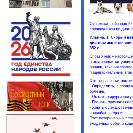
Суражская районная би
справочником по диагн
Ильина, Т. Скорый ве
диагностике и лечению
352 с.
Справочник – настояще
в экстренных ситуациях
причин, течения забол
пищеварительные, глаз
Этот справочник помож
- Определить, в порядк
болезнь.
- Оказать хирургическ
- Познать признаки бол
- Узнать о лекарственн
способах введения.
Этот ветеринарный спр
владельца собак и коше