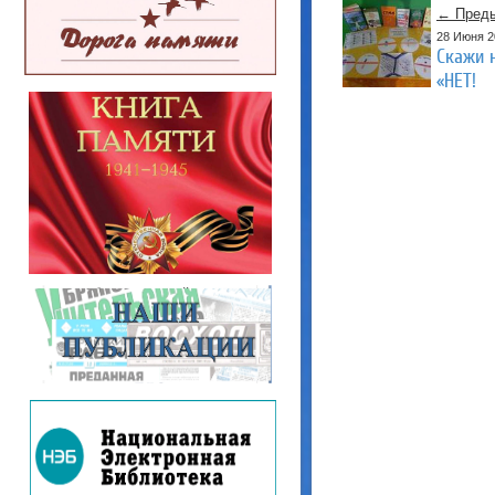
← Преды
28 Июня 2
Скажи 
«НЕТ!