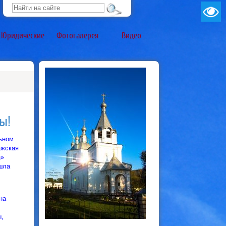
Юридические
Фотогалерея
Видео
ы!
ьном
ажская
а»
шла
на
ы,