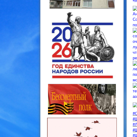
Ан
Со
по
со
оч
лу
чт
ре
ле
по
мо
те
аз
#
#
#
#
#