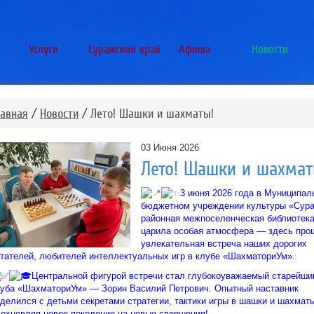
Услуги
Суражский край
Афиша
Новости
лавная
/
Новости
/ Лето! Шашки и шахматы!
03 Июня 2026
Лето! Шашки и шахмат
3 июня 2026 года в Муниципал
бюджетном учреждении культуры «Сур
районная межпоселенческая библиотек
царила особая атмосфера — здесь про
увлекательная встреча наших дорогих
тателей, любителей интеллектуальных игр в клубе «ШахматориУм».
Центральной фигурой встречи стал глубокоуважаемый старейши
уба «ШахматориУм» — Зорин Василий Петрович. Опытный наставник
делился с детьми секретами стратегии, тактики игры в шашки и шахмат
охновляя новое поколение на новые свершения!