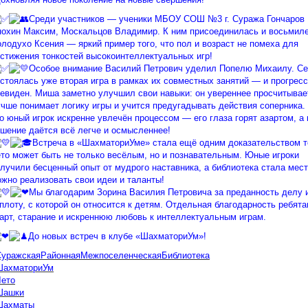
Среди участников — ученики МБОУ СОШ №3 г. Суража Гончаров 
охин Максим, Москальцов Владимир. К ним присоединилась и восьмил
лодухо Ксения — яркий пример того, что пол и возраст не помеха для
стижения тонкостей высокоинтеллектуальных игр!
Особое внимание Василий Петрович уделил Попелю Михаилу. Се
стоялась уже вторая игра в рамках их совместных занятий — и прогресс
евиден. Миша заметно улучшил свои навыки: он увереннее просчитывае
чше понимает логику игры и учится предугадывать действия соперника.
о юный игрок искренне увлечён процессом — его глаза горят азартом, а
шение даётся всё легче и осмысленнее!
Встреча в «ШахматориУме» стала ещё одним доказательством то
то может быть не только весёлым, но и познавательным. Юные игроки
лучили бесценный опыт от мудрого наставника, а библиотека стала мест
жно реализовать свои идеи и таланты!
Мы благодарим Зорина Василия Петровича за преданность делу 
плоту, с которой он относится к детям. Отдельная благодарность ребята
арт, старание и искреннюю любовь к интеллектуальным играм.
До новых встреч в клубе «ШахматориУм»!
СуражскаяРайоннаяМежпоселенческаяБиблиотека
ШахматориУм
Лето
Шашки
Шахматы