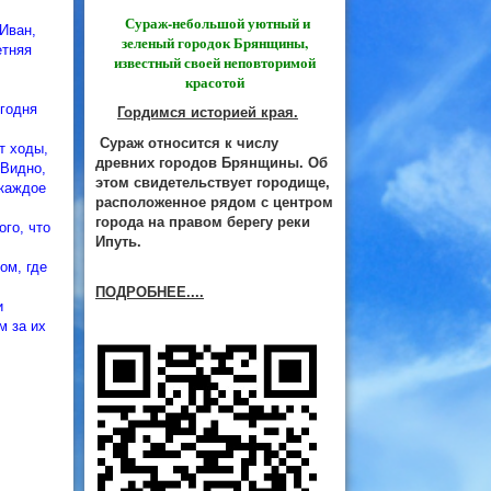
Сураж-небольшой уютный и
Иван,
зеленый городок Брянщины,
етняя
известный своей неповторимой
красотой
годня
Гордимся историей края.
Сураж относится к числу
т ходы,
древних городов Брянщины. Об
 Видно,
этом свидетельствует городище,
 каждое
расположенное рядом с центром
города на правом берегу реки
го, что
Ипуть.
ом, где
ПОДРОБНЕЕ....
и
м за их