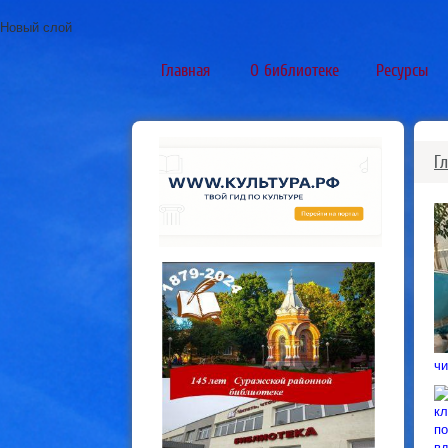
Новый слой
Главная
О библиотеке
Ресурсы
Г
чи
кл
по
вд