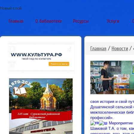
Новый слой
Главная
О библиотеке
Ресурсы
Услуги
Главная
/
Новости
/ 
своя история и свой пу
Душатинской сельской
межпоселенческая библ
профессий».
Мероприятие 
Шамовой Т.А. о том, к
определить весь дальн