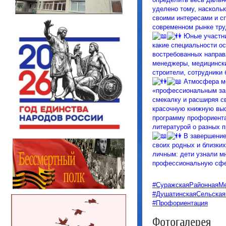
уделено тому, наскольк
своими интересами и сп
современном рынке тру
Юные участни
какие специальности о
востребованных направ
менеджеры, медицински
строители, сотрудники 
Атмосфера ме
«профессиональным заг
смекалку и расширяя с
красочную книжную выс
программу профориента
литературой о разных 
В завершение
своих родных и близки
личным: дети узнали мн
профессиональную сфер
#СуражскаяРайоннаяМе
#ДушатинскаяСельская
#Профориентация
Фотогалерея