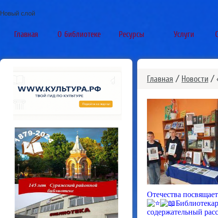
Новый слой
Главная
О библиотеке
Ресурсы
Услуги
Главная
/
Новости
/ 
Отечества посвящае
Библиотекар
содержательный расс