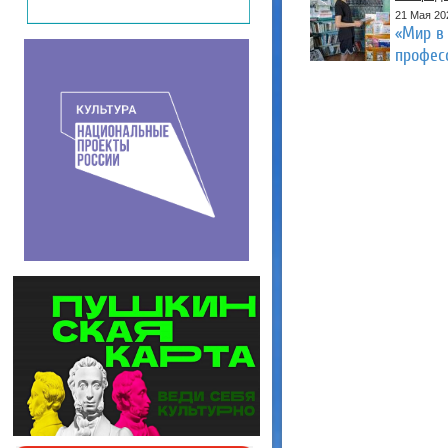
21 Мая 20
«Мир в
профес