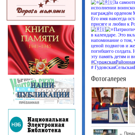
За самоот
исполнении воинско
награждён орденом 
Его имя навсегда ост
присяге и любви к Р
Патриотич
в календаре. Это вк
напоминание о том, 
ценой подвигов и же
погибшего солдата. Н
эту память детям и в
#СуражскаяРайонна
# ГудовскаяСельская
Фотогалерея
← Преды