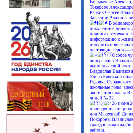
Вольвачеве Алексан
Токареве Александр
Рыжик Сергее Влади
Залесине Владислав
В ходе мер
поколение в диалог. 
подвигах земляков. 
информацию о жизни 
получить новые знани
настоящие герои — э
Особое чу
биографией Владисла
выполняя свой воинс
Владислав Вадимович
Унеча Брянской облас
Гудовка Суражского 
школьные годы, здес
окончания школы Вл
лицей № 22.
26 июня 2
проведения специаль
под Макеевкой Донец
Похороны Владислава
гражданском кладбищ
района.